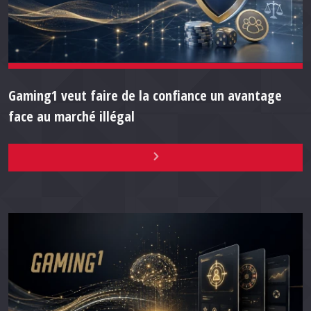
Gaming1 veut faire de la confiance un avantage
face au marché illégal