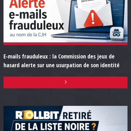
E-mails frauduleux : la Commission des jeux de
hasard alerte sur une usurpation de son identité