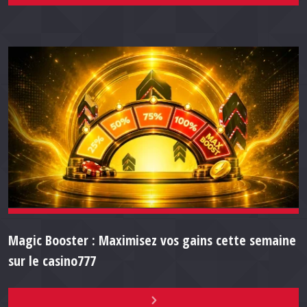
Magic Booster : Maximisez vos gains cette semaine
sur le casino777