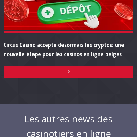
Circus Casino accepte désormais les cryptos: une
nouvelle étape pour les casinos en ligne belges
Les autres news des
casinotiers en ligne