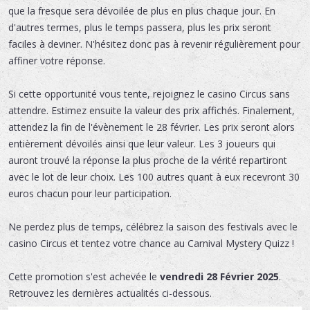
que la fresque sera dévoilée de plus en plus chaque jour. En
d'autres termes, plus le temps passera, plus les prix seront
faciles à deviner. N'hésitez donc pas à revenir régulièrement pour
affiner votre réponse.
Si cette opportunité vous tente, rejoignez le casino Circus sans
attendre. Estimez ensuite la valeur des prix affichés. Finalement,
attendez la fin de l'évènement le 28 février. Les prix seront alors
entièrement dévoilés ainsi que leur valeur. Les 3 joueurs qui
auront trouvé la réponse la plus proche de la vérité repartiront
avec le lot de leur choix. Les 100 autres quant à eux recevront 30
euros chacun pour leur participation.
Ne perdez plus de temps, célébrez la saison des festivals avec le
casino Circus et tentez votre chance au Carnival Mystery Quizz !
Cette promotion s'est achevée le
vendredi 28 Février 2025
.
Retrouvez les dernières actualités ci-dessous.