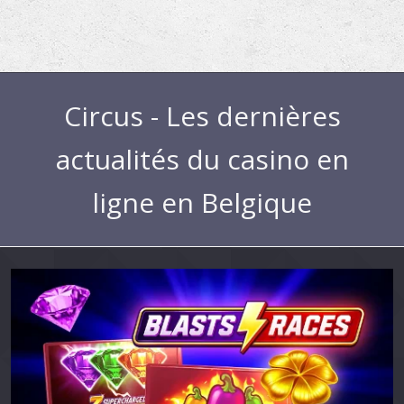
Circus - Les dernières
actualités du casino en
ligne en Belgique