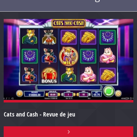
Cats and Cash - Revue de jeu