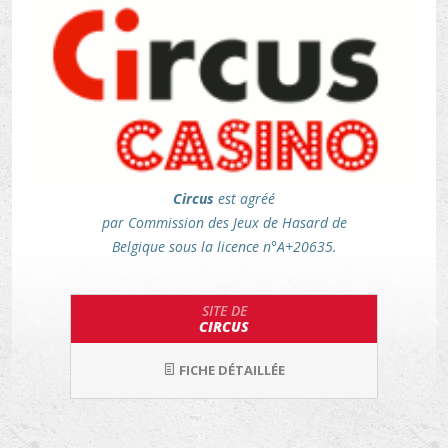
Circus
est agréé
par Commission des Jeux de Hasard de
Belgique sous la licence n°A+20635.
SITE DE
CIRCUS
FICHE DÉTAILLÉE