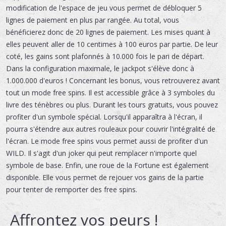
modification de l'espace de jeu vous permet de débloquer 5
lignes de paiement en plus par rangée. Au total, vous
bénéficierez donc de 20 lignes de paiement. Les mises quant à
elles peuvent aller de 10 centimes à 100 euros par partie. De leur
coté, les gains sont plafonnés à 10.000 fois le pari de départ.
Dans la configuration maximale, le jackpot s'élève donc à
1.000.000 d'euros ! Concernant les bonus, vous retrouverez avant
tout un mode free spins. Il est accessible grâce à 3 symboles du
livre des ténèbres ou plus. Durant les tours gratuits, vous pouvez
profiter d'un symbole spécial. Lorsqu'il apparaîtra à l'écran, il
pourra s'étendre aux autres rouleaux pour couvrir l'intégralité de
l'écran. Le mode free spins vous permet aussi de profiter d'un
WILD. Il s'agit d'un joker qui peut remplacer n'importe quel
symbole de base. Enfin, une roue de la Fortune est également
disponible. Elle vous permet de rejouer vos gains de la partie
pour tenter de remporter des free spins.
Affrontez vos peurs !