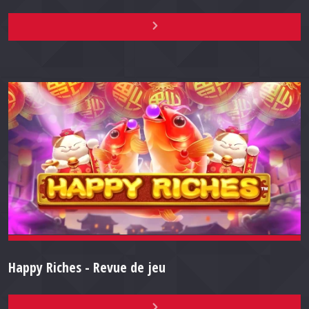
Happy Riches - Revue de jeu