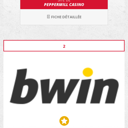
PEPPERMILL CASINO
FICHE DÉTAILLÉE
2