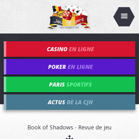
CASINO
EN LIGNE
POKER
EN LIGNE
PARIS
SPORTIFS
ACTUS
DE LA CJH
Book of Shadows - Revue de jeu