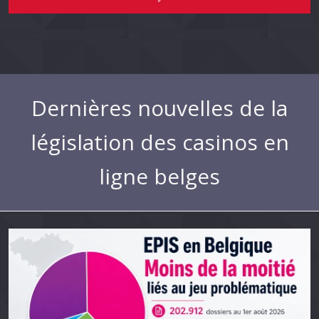
Dernières nouvelles de la
législation des casinos en
ligne belges