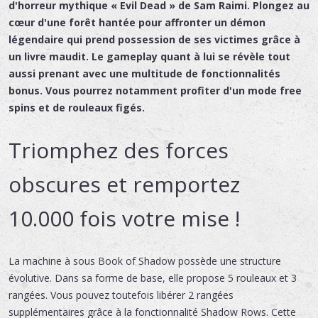
d'horreur mythique « Evil Dead » de Sam Raimi. Plongez au
cœur d'une forêt hantée pour affronter un démon
légendaire qui prend possession de ses victimes grâce à
un livre maudit. Le gameplay quant à lui se révèle tout
aussi prenant avec une multitude de fonctionnalités
bonus. Vous pourrez notamment profiter d'un mode free
spins et de rouleaux figés.
Triomphez des forces
obscures et remportez
10.000 fois votre mise !
La machine à sous Book of Shadow possède une structure
évolutive. Dans sa forme de base, elle propose 5 rouleaux et 3
rangées. Vous pouvez toutefois libérer 2 rangées
supplémentaires grâce à la fonctionnalité Shadow Rows. Cette