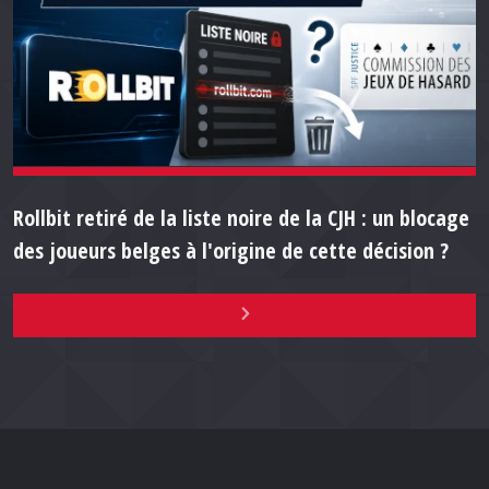
Rollbit retiré de la liste noire de la CJH : un blocage
des joueurs belges à l'origine de cette décision ?