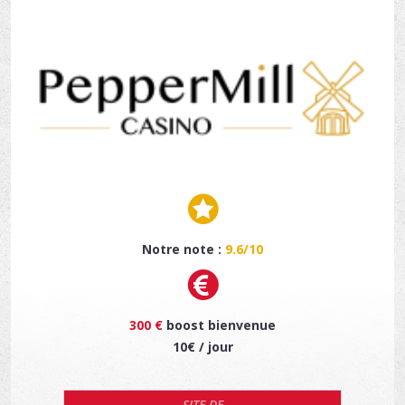
Notre note :
9.6/10
300 €
boost bienvenue
10€ / jour
SITE DE