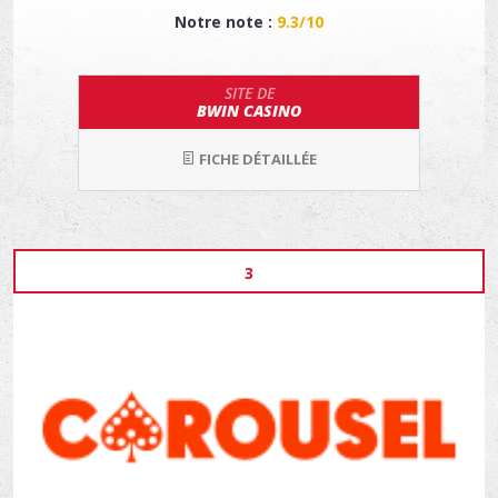
Notre note :
9.3/10
SITE DE
BWIN CASINO
FICHE DÉTAILLÉE
3