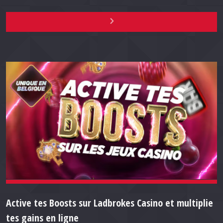
Active tes Boosts sur Ladbrokes Casino et multiplie
tes gains en ligne