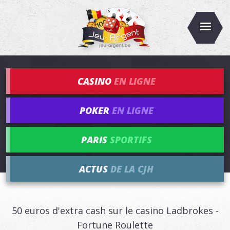
CASINO
EN LIGNE
POKER
EN LIGNE
PARIS
SPORTIFS
ACTUS
DE LA CJH
50 euros d'extra cash sur le casino Ladbrokes -
Fortune Roulette