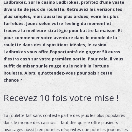
Ladbrokes. Sur le casino Ladbrokes, profitez d'une vaste
diversité de jeux de roulette. Retrouvez les versions les
plus simples, mais aussi les plus ardues, voire les plus
farfelues. Jouez selon votre feeling du moment et
trouvez la meilleure stratégie pour battre la maison. Et
pour commencer votre aventure dans le monde de la
roulette dans des dispositions idéales, le casino
Ladbrokes vous offre l'opportunité de gagner 50 euros
d'extra cash sur votre première partie. Pour cela, il vous
suffit de miser sur le rouge ou le noir à la Fortune
Roulette. Alors, qu'attendez-vous pour saisir cette
chance ?
Recevez 10 fois votre mise !
La roulette fait sans conteste partie des jeux les plus populaires
dans le monde des casinos. Il faut dire qu'elle offre plusieurs
avantages aussi bien pour les néophytes que pour les joueurs les