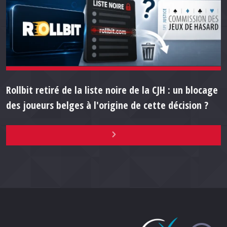
Rollbit retiré de la liste noire de la CJH : un blocage
des joueurs belges à l'origine de cette décision ?