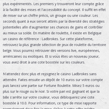
plus expérimentés. Les premiers y trouveront leur compte grâce
à la facilité des mises et l'accessibilité du concept. Il suffit en effet
de miser sur un chiffre précis, un groupe ou une couleur. Les
seconds quant à eux seront attirés par la diversité des stratégies
potentielles afin d'augmenter ses chances de gains et contrôler
au mieux sa solde. En matière de roulette, il existe en Belgique
un casino de référence : Ladbrokes. Sur cette plateforme,
retrouvez la plus grande sélection de jeux de roulette du territoire
belge. Vous pourrez retrouver des versions live, européennes,
américaines ou exotiques. Et si vous êtes un nouveau joueur,
vous avez droit à une cote boostée sur les couleurs.
N'attendez donc plus et rejoignez le casino Ladbrokes sans
attendre. Faites ensuite un dépôt de 10 euros sur votre compte
puis lancez une partie sur Fortune Roulette. Misez 5 euros ou
plus sur le rouge ou le noir. Si votre pari est gagnant et que la
bille s'arrête sur votre couleur, vous débloquerez une cote
boostée à 10.0. Pour information, ce type de mise rapporte
normalement deux fois la mise. Grâce à cette offre inédite