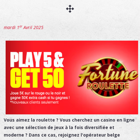
er
mardi 1
Avril 2025
Vous aimez la roulette ? Vous cherchez un casino en ligne
avec une sélection de jeux à la fois diversifiée et
moderne ? Dans ce cas, rejoignez l'opérateur belge