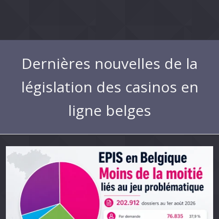
Dernières nouvelles de la
législation des casinos en
ligne belges