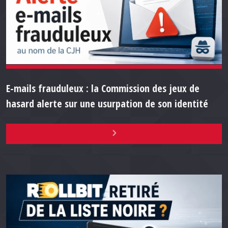
E-mails frauduleux : la Commission des jeux de
hasard alerte sur une usurpation de son identité