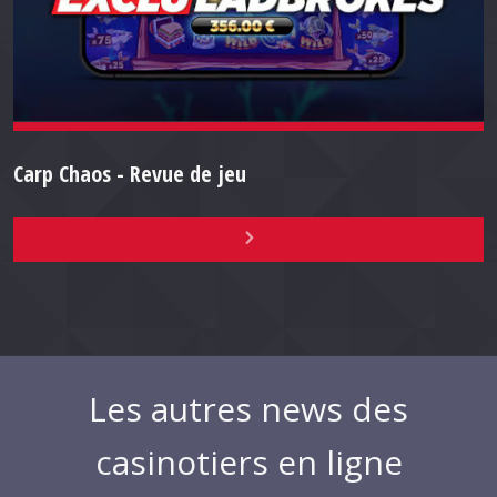
Carp Chaos - Revue de jeu
Les autres news des
casinotiers en ligne