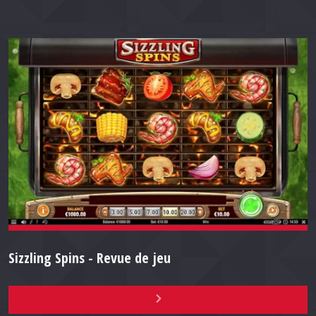
Sizzling Spins - Revue de jeu