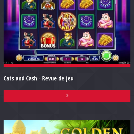
Cats and Cash - Revue de jeu