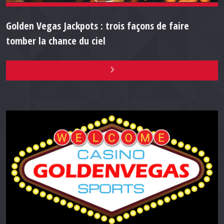
Golden Vegas Jackpots : trois façons de faire
tomber la chance du ciel