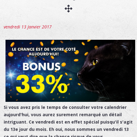
vendredi 13 Janvier 2017
Si vous avez pris le temps de consulter votre calendrier
aujourd'hui, vous aurez surement remarqué un détail
intriguant. Ce vendredi est en effet spécial puisqu'il s'agit
du 13e jour du mois. Eh oui, nous sommes un vendredi 13
ce qui veut dire que la chance risque de vous