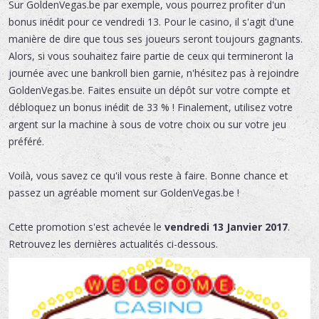
Sur GoldenVegas.be par exemple, vous pourrez profiter d'un
bonus inédit pour ce vendredi 13. Pour le casino, il s'agit d'une
manière de dire que tous ses joueurs seront toujours gagnants.
Alors, si vous souhaitez faire partie de ceux qui termineront la
journée avec une bankroll bien garnie, n'hésitez pas à rejoindre
GoldenVegas.be. Faites ensuite un dépôt sur votre compte et
débloquez un bonus inédit de 33 % ! Finalement, utilisez votre
argent sur la machine à sous de votre choix ou sur votre jeu
préféré.
Voilà, vous savez ce qu'il vous reste à faire. Bonne chance et
passez un agréable moment sur GoldenVegas.be !
Cette promotion s'est achevée le
vendredi 13 Janvier 2017
.
Retrouvez les dernières actualités ci-dessous.