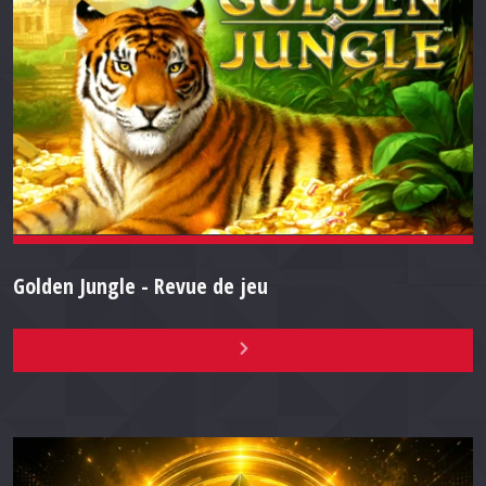
Golden Jungle - Revue de jeu