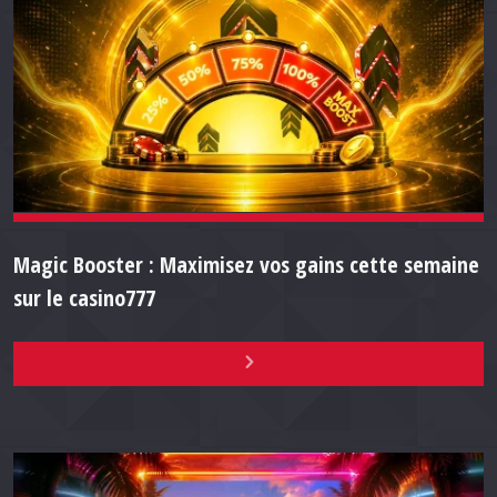
Magic Booster : Maximisez vos gains cette semaine
sur le casino777