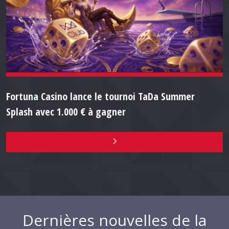
Fortuna Casino lance le tournoi TaDa Summer
Splash avec 1.000 € à gagner
Dernières nouvelles de la