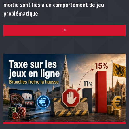
moitié sont liés à un comportement de jeu
problématique