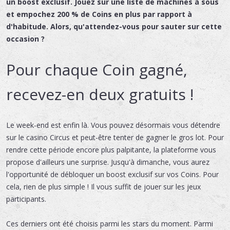
un boost exclusif. Jouez sur une liste de machines à sous
et empochez 200 % de Coins en plus par rapport à
d'habitude. Alors, qu'attendez-vous pour sauter sur cette
occasion ?
Pour chaque Coin gagné,
recevez-en deux gratuits !
Le week-end est enfin là. Vous pouvez désormais vous détendre
sur le casino Circus et peut-être tenter de gagner le gros lot. Pour
rendre cette période encore plus palpitante, la plateforme vous
propose d'ailleurs une surprise. Jusqu'à dimanche, vous aurez
l'opportunité de débloquer un boost exclusif sur vos Coins. Pour
cela, rien de plus simple ! Il vous suffit de jouer sur les jeux
participants.
Ces derniers ont été choisis parmi les stars du moment. Parmi