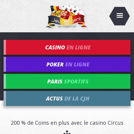
CASINO
EN LIGNE
POKER
EN LIGNE
PARIS
SPORTIFS
ACTUS
DE LA CJH
200 % de Coins en plus avec le casino Circus