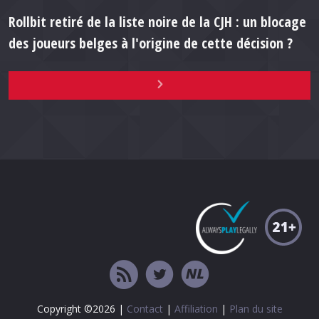
Rollbit retiré de la liste noire de la CJH : un blocage
des joueurs belges à l'origine de cette décision ?
Copyright ©2026 |
Contact
|
Affiliation
|
Plan du site