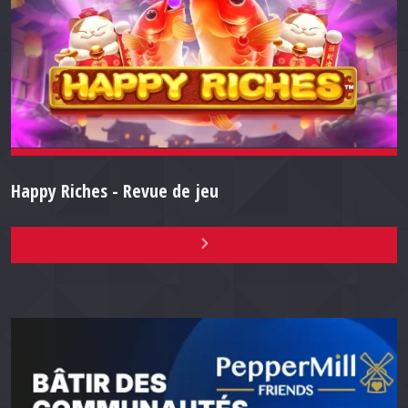
Happy Riches - Revue de jeu