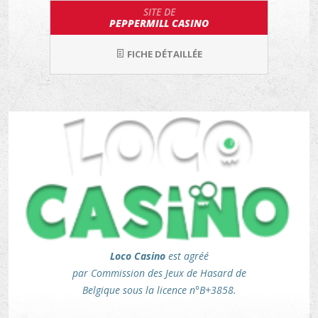
SITE DE
PEPPERMILL CASINO
FICHE DÉTAILLÉE
Loco Casino
est agréé
par Commission des Jeux de Hasard de
Belgique sous la licence n°B+3858.