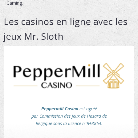
l'iGaming.
Les casinos en ligne avec les
jeux Mr. Sloth
Peppermill Casino
est agréé
par Commission des Jeux de Hasard de
Belgique sous la licence n°B+3864.