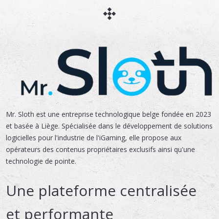
Mr. Sloth est une entreprise technologique belge fondée en 2023
et basée à Liège. Spécialisée dans le développement de solutions
logicielles pour l'industrie de l'iGaming, elle propose aux
opérateurs des contenus propriétaires exclusifs ainsi qu'une
technologie de pointe.
Une plateforme centralisée
et performante