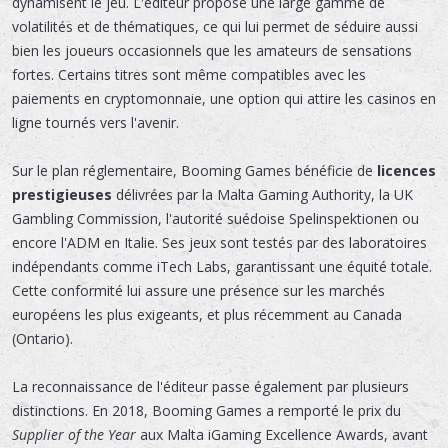
dynamisent le jeu. L'éditeur propose une large gamme de
volatilités et de thématiques, ce qui lui permet de séduire aussi
bien les joueurs occasionnels que les amateurs de sensations
fortes. Certains titres sont même compatibles avec les
paiements en cryptomonnaie, une option qui attire les casinos en
ligne tournés vers l'avenir.
Sur le plan réglementaire, Booming Games bénéficie de
licences
prestigieuses
délivrées par la Malta Gaming Authority, la UK
Gambling Commission, l'autorité suédoise Spelinspektionen ou
encore l'ADM en Italie. Ses jeux sont testés par des laboratoires
indépendants comme iTech Labs, garantissant une équité totale.
Cette conformité lui assure une présence sur les marchés
européens les plus exigeants, et plus récemment au Canada
(Ontario).
La reconnaissance de l'éditeur passe également par plusieurs
distinctions. En 2018, Booming Games a remporté le prix du
Supplier of the Year
aux Malta iGaming Excellence Awards, avant