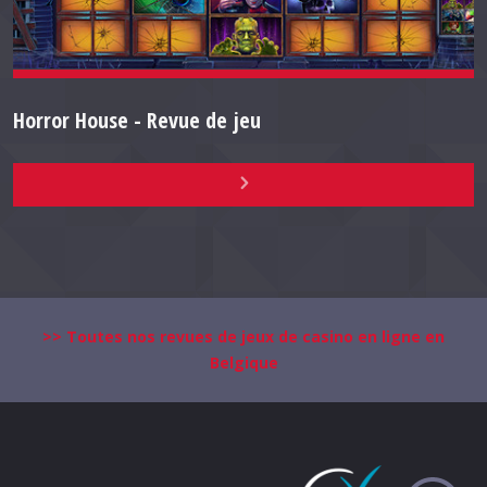
Horror House - Revue de jeu
>> Toutes nos revues de jeux de casino en ligne en
Belgique