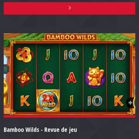
Bamboo Wilds - Revue de jeu