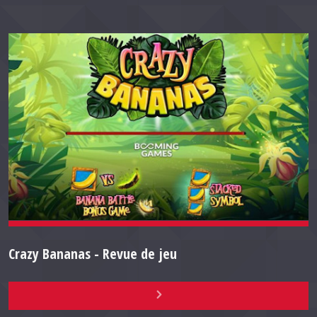
Crazy Bananas - Revue de jeu