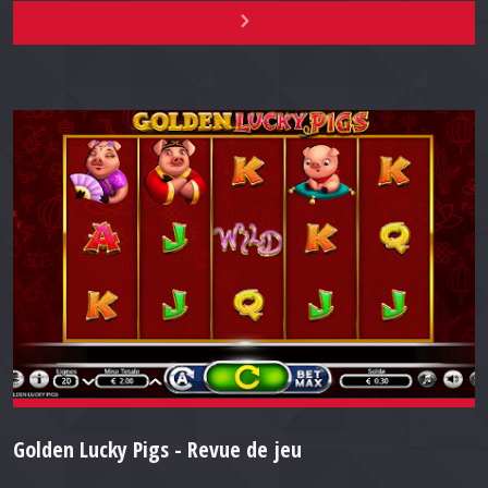
Golden Lucky Pigs - Revue de jeu