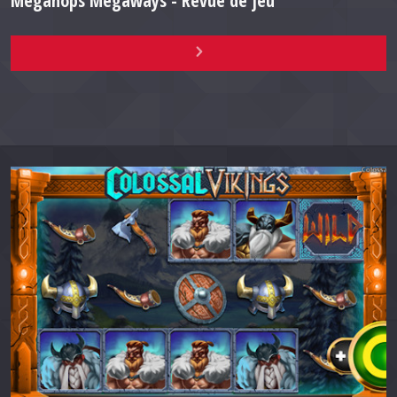
Megahops Megaways - Revue de jeu