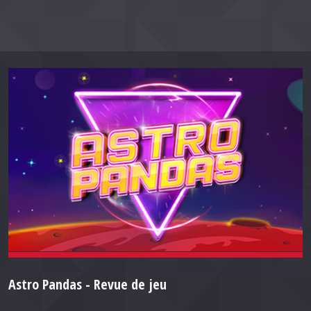
Astro Pandas - Revue de jeu