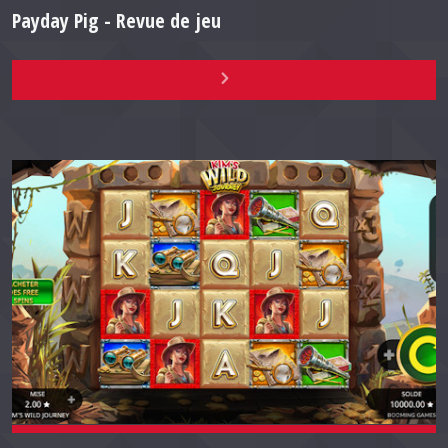
Payday Pig - Revue de jeu