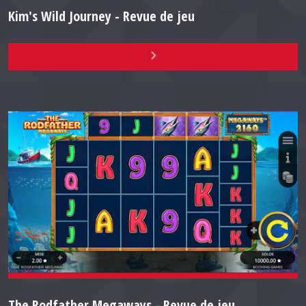
Kim's Wild Journey - Revue de jeu
The Rodfather Megaways - Revue de jeu