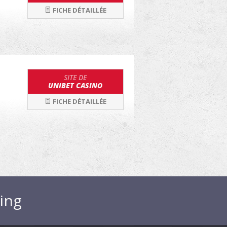
FICHE DÉTAILLÉE
SITE DE
UNIBET CASINO
FICHE DÉTAILLÉE
ing