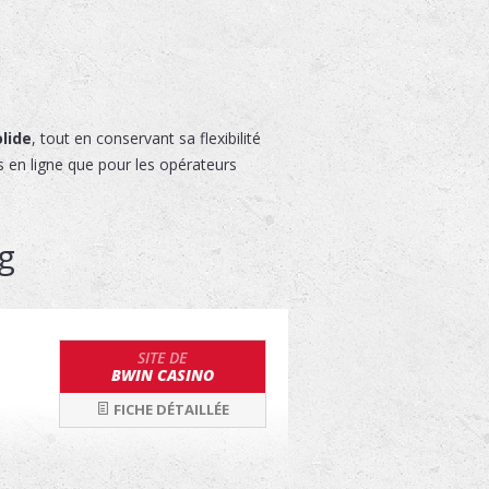
lide
, tout en conservant sa flexibilité
s en ligne que pour les opérateurs
g
SITE DE
BWIN CASINO
FICHE DÉTAILLÉE