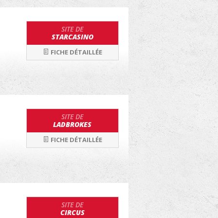
SITE DE
STARCASINO
FICHE DÉTAILLÉE
SITE DE
LADBROKES
FICHE DÉTAILLÉE
SITE DE
CIRCUS