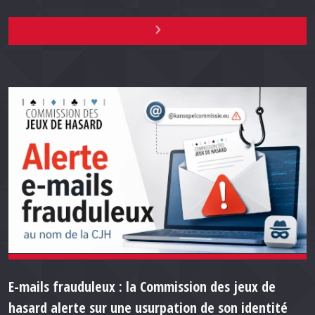
E-mails frauduleux : la Commission des jeux de
hasard alerte sur une usurpation de son identité