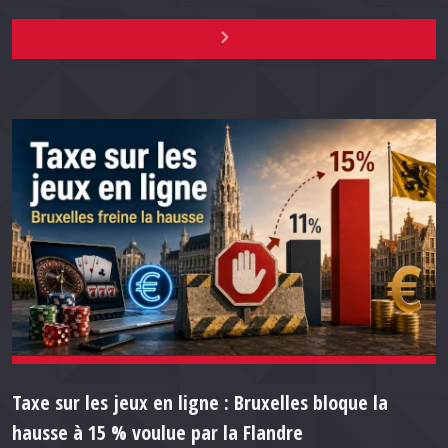
Taxe sur les jeux en ligne : Bruxelles bloque la
hausse à 15 % voulue par la Flandre