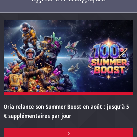
Oria relance son Summer Boost en août : jusqu'à 5
€ supplémentaires par jour