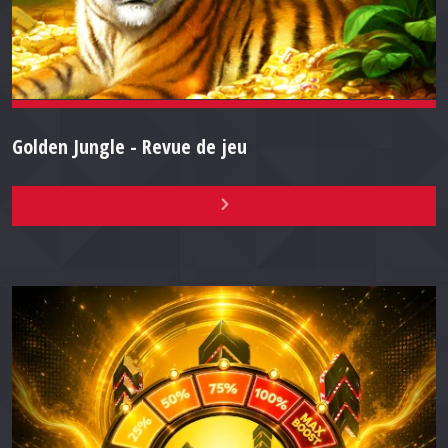
Golden Jungle - Revue de jeu