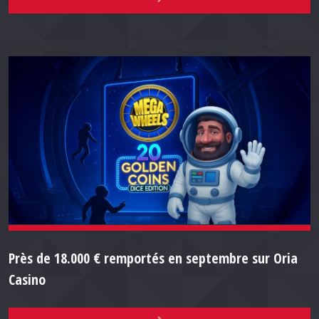
Près de 18.000 € remportés en septembre sur Oria
Casino