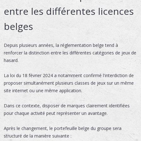
entre les différentes licences
belges
Depuis plusieurs années, la réglementation belge tend à
renforcer la distinction entre les différentes catégories de jeux de
hasard.
La loi du 18 février 2024 a notamment confirmé l'interdiction de
proposer simultanément plusieurs classes de jeux sur un même
site internet ou une même application.
Dans ce contexte, disposer de marques clairement identifiées
pour chaque activité peut représenter un avantage.
Après le changement, le portefeuille belge du groupe sera
structuré de la manière suivante :