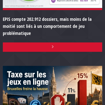
EPIS compte 202.912 dossiers, mais moins de la
moitié sont liés à un comportement de jeu
problématique