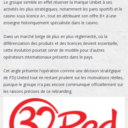
Le groupe semble en effet réserver la marque Unibet à ses
activités les plus stratégiques, notamment les paris sportifs et le
casino sous licence A+, tout en attribuant son offre B+ à une
enseigne historiquement spécialisée dans le casino.
Dans un marché belge de plus en plus réglementé, où la
différenciation des produits et des licences devient essentielle,
cette évolution pourrait servir de modèle pour d'autres
opérateurs internationaux présents dans le pays.
Cet angle présente l'opération comme une décision stratégique
de FDJ United tout en restant prudent sur les motivations réelles,
puisque le groupe n'a pas encore communiqué officiellement sur
les raisons précises de ce rebranding.