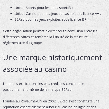
Unibet Sports pour les paris sportifs ;
Unibet Casino pour les jeux de casino sous licence A+ ;
32Red pour les jeux exploités sous licence B+.
Cette organisation permet d'éviter toute confusion entre les
différentes offres et renforce la lisibilité de la structure
réglementaire du groupe.
Une marque historiquement
associée au casino
L'une des explications les plus crédibles concerne le
positionnement même de la marque 32Red.
Fondée au Royaume-Uni en 2002, 32Red s'est construite une
réputation essentiellement autour du casino en ligne et des