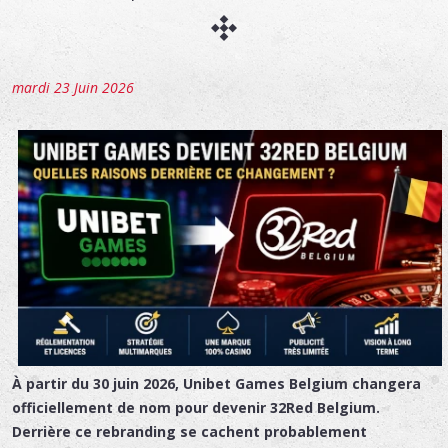
mardi 23 Juin 2026
À partir du 30 juin 2026, Unibet Games Belgium changera
officiellement de nom pour devenir 32Red Belgium.
Derrière ce rebranding se cachent probablement