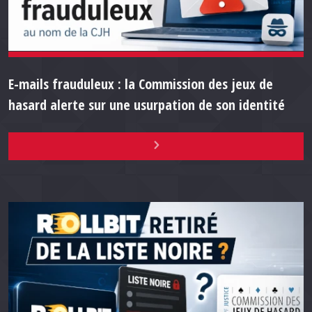
E-mails frauduleux : la Commission des jeux de
hasard alerte sur une usurpation de son identité