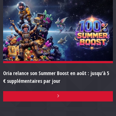
Oria relance son Summer Boost en août : jusqu'à 5
€ supplémentaires par jour