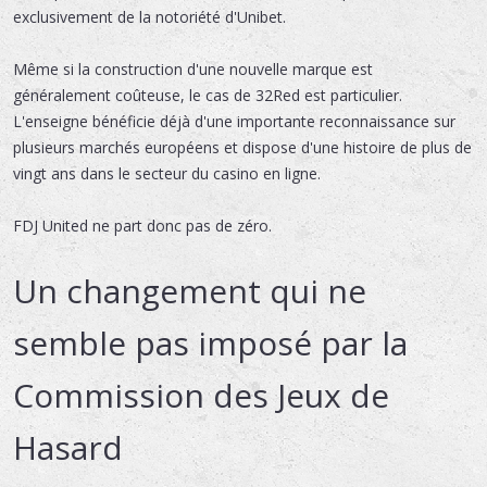
exclusivement de la notoriété d'Unibet.
Même si la construction d'une nouvelle marque est
généralement coûteuse, le cas de 32Red est particulier.
L'enseigne bénéficie déjà d'une importante reconnaissance sur
plusieurs marchés européens et dispose d'une histoire de plus de
vingt ans dans le secteur du casino en ligne.
FDJ United ne part donc pas de zéro.
Un changement qui ne
semble pas imposé par la
Commission des Jeux de
Hasard