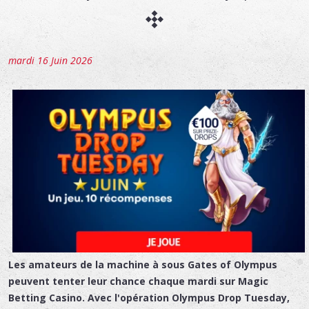
mardi 16 Juin 2026
Les amateurs de la machine à sous Gates of Olympus
peuvent tenter leur chance chaque mardi sur Magic
Betting Casino. Avec l'opération Olympus Drop Tuesday,