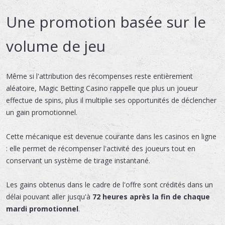
Une promotion basée sur le
volume de jeu
Même si l'attribution des récompenses reste entièrement
aléatoire, Magic Betting Casino rappelle que plus un joueur
effectue de spins, plus il multiplie ses opportunités de déclencher
un gain promotionnel.
Cette mécanique est devenue courante dans les casinos en ligne
: elle permet de récompenser l'activité des joueurs tout en
conservant un système de tirage instantané.
Les gains obtenus dans le cadre de l'offre sont crédités dans un
délai pouvant aller jusqu'à
72 heures après la fin de chaque
mardi promotionnel
.