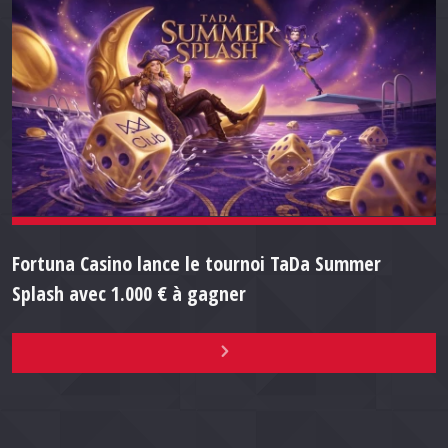
Fortuna Casino lance le tournoi TaDa Summer
Splash avec 1.000 € à gagner