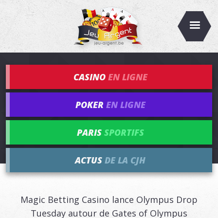
CASINO
EN LIGNE
POKER
EN LIGNE
PARIS
SPORTIFS
ACTUS
DE LA CJH
Magic Betting Casino lance Olympus Drop
Tuesday autour de Gates of Olympus