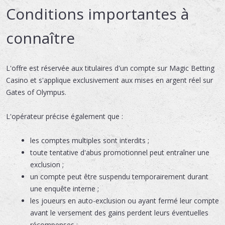
Conditions importantes à
connaître
L'offre est réservée aux titulaires d'un compte sur Magic Betting
Casino et s'applique exclusivement aux mises en argent réel sur
Gates of Olympus.
L'opérateur précise également que :
les comptes multiples sont interdits ;
toute tentative d'abus promotionnel peut entraîner une
exclusion ;
un compte peut être suspendu temporairement durant
une enquête interne ;
les joueurs en auto-exclusion ou ayant fermé leur compte
avant le versement des gains perdent leurs éventuelles
récompenses ;