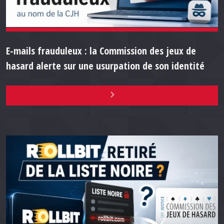
E-mails frauduleux : la Commission des jeux de
hasard alerte sur une usurpation de son identité