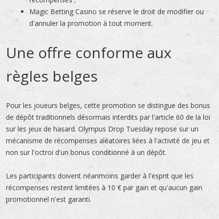
Magic Betting Casino se réserve le droit de modifier ou
d'annuler la promotion à tout moment.
Une offre conforme aux
règles belges
Pour les joueurs belges, cette promotion se distingue des bonus
de dépôt traditionnels désormais interdits par l'article 60 de la loi
sur les jeux de hasard. Olympus Drop Tuesday repose sur un
mécanisme de récompenses aléatoires liées à l'activité de jeu et
non sur l'octroi d'un bonus conditionné à un dépôt.
Les participants doivent néanmoins garder à l'esprit que les
récompenses restent limitées à 10 € par gain et qu'aucun gain
promotionnel n'est garanti.