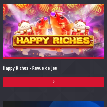
Happy Riches - Revue de jeu