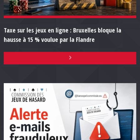
Taxe sur les jeux en ligne : Bruxelles bloque la
hausse à 15 % voulue par la Flandre