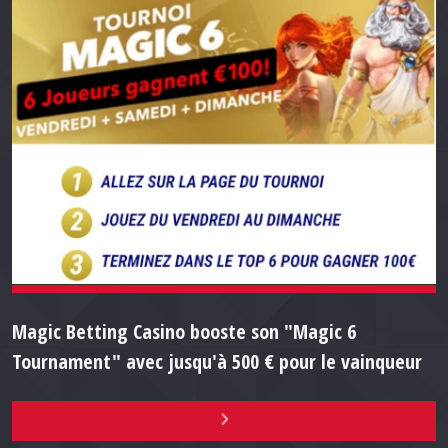
Magic Betting Casino booste son "Magic 6
Tournament" avec jusqu'à 500 € pour le vainqueur