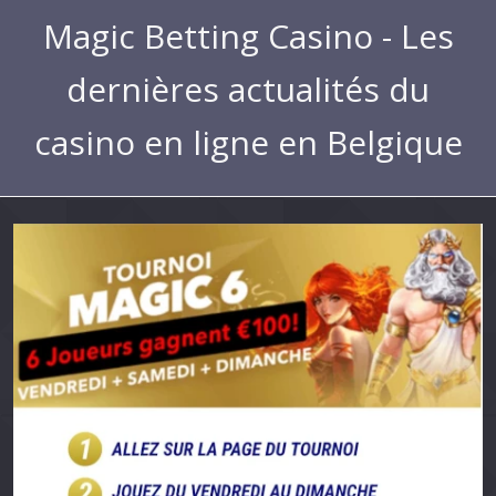
Magic Betting Casino - Les
dernières actualités du
casino en ligne en Belgique