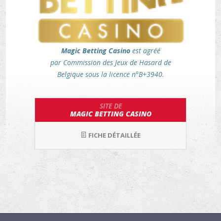
Magic Betting Casino
est agréé
par Commission des Jeux de Hasard de
Belgique sous la licence n°B+3940.
SITE DE
MAGIC BETTING CASINO
FICHE DÉTAILLÉE