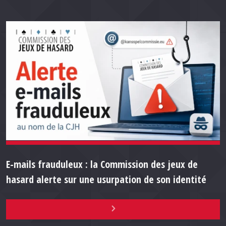
E-mails frauduleux : la Commission des jeux de
hasard alerte sur une usurpation de son identité