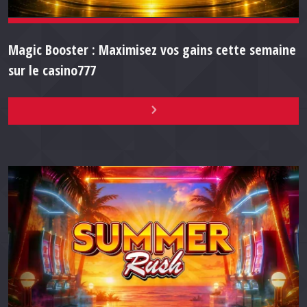
Magic Booster : Maximisez vos gains cette semaine
sur le casino777