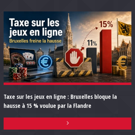
Taxe sur les jeux en ligne : Bruxelles bloque la
hausse à 15 % voulue par la Flandre