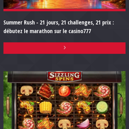
Summer Rush - 21 jours, 21 challenges, 21 prix :
débutez le marathon sur le casino777