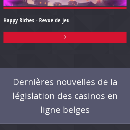
Happy Riches - Revue de jeu
Dernières nouvelles de la
législation des casinos en
ligne belges