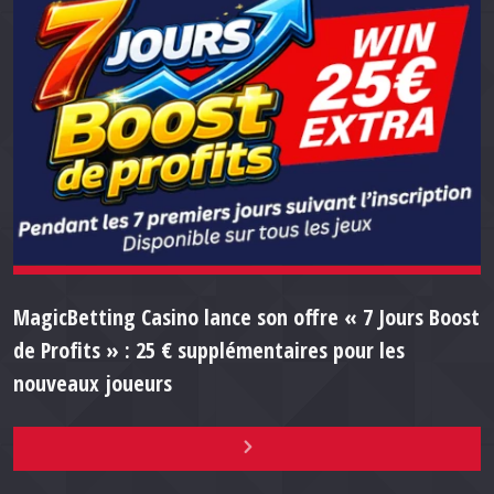
MagicBetting Casino lance son offre « 7 Jours Boost
de Profits » : 25 € supplémentaires pour les
nouveaux joueurs