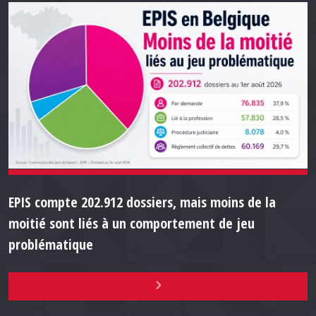
EPIS compte 202.912 dossiers, mais moins de la
moitié sont liés à un comportement de jeu
problématique