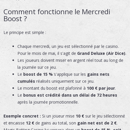
Comment fonctionne le Mercredi
Boost ?
Le principe est simple :
Chaque mercredi, un jeu est sélectionné par le casino.
Pour le mois de mai, il s'agit de
Grand Deluxe (Air Dice)
.
Les joueurs doivent miser en argent réel tout au long de
la journée sur ce jeu.
Le
boost de 15 %
s'applique sur les
gains nets
cumulés
réalisés uniquement sur ce jeu.
Le montant du boost est plafonné à
100 € par jour
.
Le
bonus est crédité dans un délai de 72 heures
après la journée promotionnelle.
Exemple concret :
Si un joueur mise
10 €
sur le jeu sélectionné
et encaisse
12 €
de gains au total, son
gain net est de 2 €
.
Magic Betting Casino lui versera alors un
boost de 15 %, soit