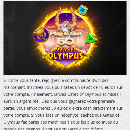
Si l'offre vous tente, rejoignez la communauté Bwin dès
maintenant. Inscrivez-vous puis faites un dépôt de 10 euros sur
votre compte. Finalement, lancez Gates of Olympus et misez 1
euro en argent réel. Dès que vous gagnerez votre première
partie, vous empocherez 50 euros d'extra cash directement sur
votre compte. Si vous êtes un néophyte, sachez que Gates of
Olympus fait partie des machines à sous les plus connues du
monde des casinos. Il doit sa popularité à son thème