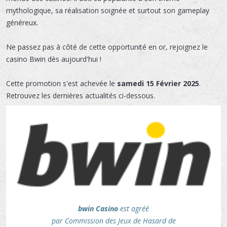
mythologique, sa réalisation soignée et surtout son gameplay
généreux.
Ne passez pas à côté de cette opportunité en or, rejoignez le
casino Bwin dès aujourd'hui !
Cette promotion s'est achevée le
samedi 15 Février 2025
.
Retrouvez les dernières actualités ci-dessous.
bwin Casino
est agréé
par Commission des Jeux de Hasard de