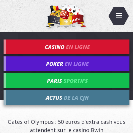
CASINO
EN LIGNE
POKER
EN LIGNE
PARIS
SPORTIFS
ACTUS
DE LA CJH
Gates of Olympus : 50 euros d'extra cash vous
attendent sur le casino Bwin