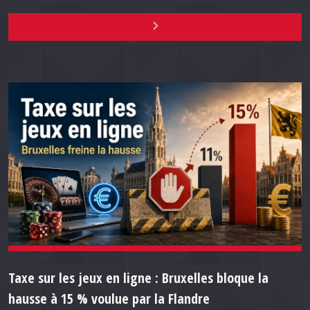
Taxe sur les jeux en ligne : Bruxelles bloque la
hausse à 15 % voulue par la Flandre