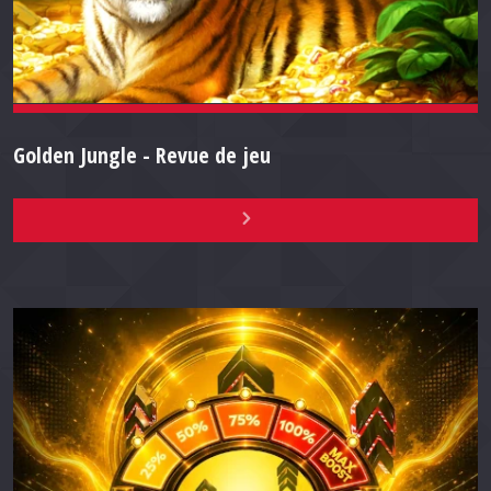
Golden Jungle - Revue de jeu