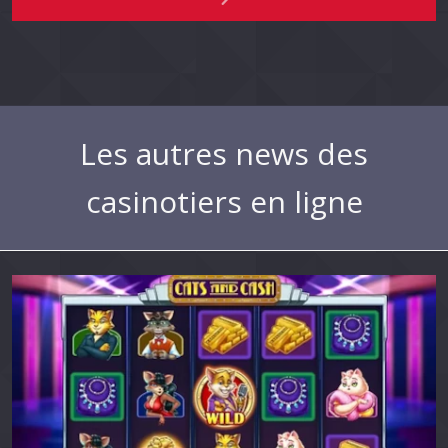
Les autres news des
casinotiers en ligne