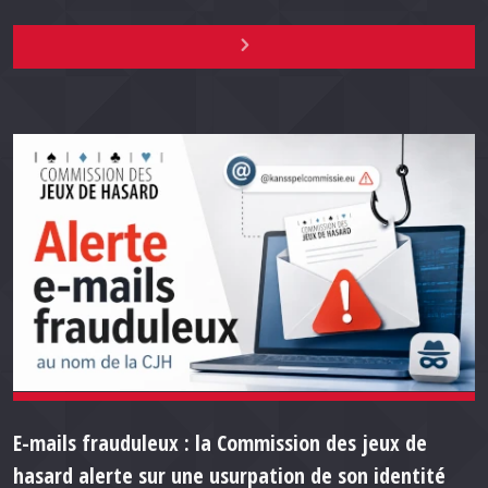
E-mails frauduleux : la Commission des jeux de
hasard alerte sur une usurpation de son identité