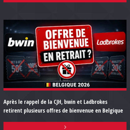
Après le rappel de la CJH, bwin et Ladbrokes
retirent plusieurs offres de bienvenue en Belgique