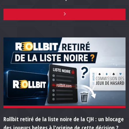
Rollbit retiré de la liste noire de la CJH : un blocage
des joueurs belges à l'origine de cette décision ?