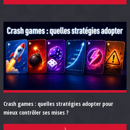
Crash games : quelles stratégies adopter pour
mieux contrôler ses mises ?