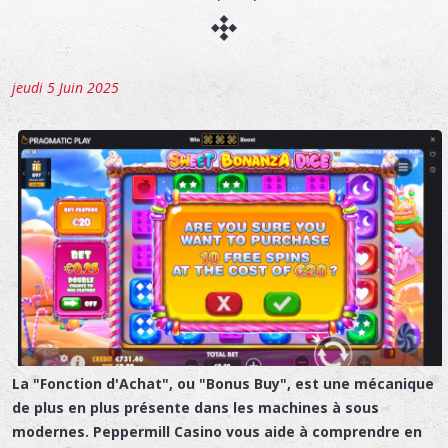
jeudi 5 Juin 2025
La "Fonction d'Achat", ou "Bonus Buy", est une mécanique
de plus en plus présente dans les machines à sous
modernes. Peppermill Casino vous aide à comprendre en