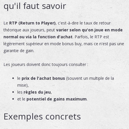
qu'il faut savoir
Le
RTP (Return to Player)
, c'est-à-dire le taux de retour
théorique aux joueurs, peut
varier selon qu'on joue en mode
normal ou via la fonction d'achat
. Parfois, le RTP est
légèrement supérieur en mode bonus buy, mais ce n'est pas une
garantie de gain.
Les joueurs doivent donc toujours consulter :
le
prix de l'achat bonus
(souvent un multiple de la
mise),
les
règles du jeu
,
et le
potentiel de gains maximum
.
Exemples concrets