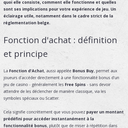
quoi elle consiste, comment elle fonctionne et quelles
sont ses implications pour votre expérience de jeu. Un
éclairage utile, notamment dans le cadre strict de la
réglementation belge.
Fonction d'achat : définition
et principe
La
Fonction d'Achat
, aussi appelée
Bonus Buy
, permet aux
joueurs d'accéder directement à une fonctionnalité bonus d'un
jeu de casino - généralement les
Free Spins
- sans devoir
attendre de les déclencher de manière classique, via les
symboles spéciaux ou Scatter.
Cela signifie concrètement que vous pouvez
payer un montant
prédéfini pour accéder instantanément à la
fonctionnalité bonus
, plutôt que de miser à répétition dans