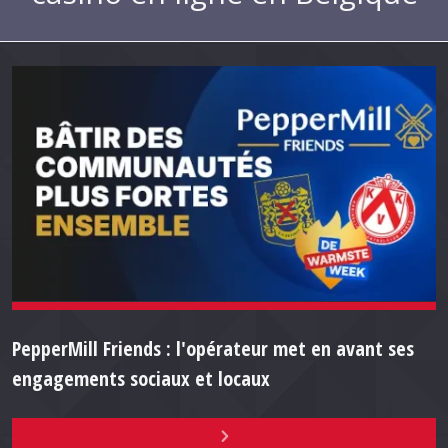
PepperMill Friends : l'opérateur met en avant ses
engagements sociaux et locaux