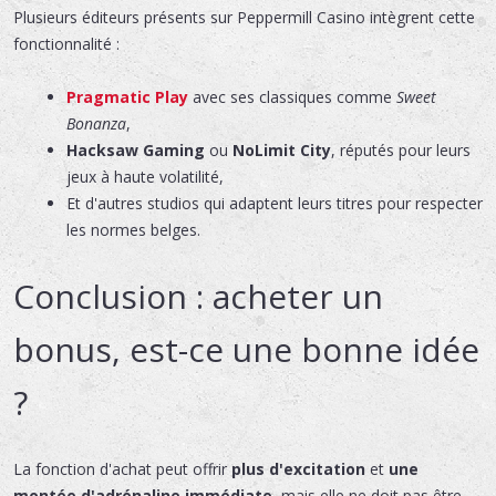
Plusieurs éditeurs présents sur Peppermill Casino intègrent cette
fonctionnalité :
Pragmatic Play
avec ses classiques comme
Sweet
Bonanza
,
Hacksaw Gaming
ou
NoLimit City
, réputés pour leurs
jeux à haute volatilité,
Et d'autres studios qui adaptent leurs titres pour respecter
les normes belges.
Conclusion : acheter un
bonus, est-ce une bonne idée
?
La fonction d'achat peut offrir
plus d'excitation
et
une
montée d'adrénaline immédiate
, mais elle ne doit pas être