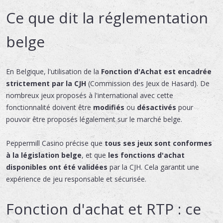
Ce que dit la réglementation
belge
En Belgique, l'utilisation de la
Fonction d'Achat est encadrée
strictement par la CJH
(Commission des Jeux de Hasard). De
nombreux jeux proposés à l'international avec cette
fonctionnalité doivent être
modifiés
ou
désactivés
pour
pouvoir être proposés légalement sur le marché belge.
Peppermill Casino précise que
tous ses jeux sont conformes
à la législation belge
, et que
les fonctions d'achat
disponibles ont été validées
par la CJH. Cela garantit une
expérience de jeu responsable et sécurisée.
Fonction d'achat et RTP : ce