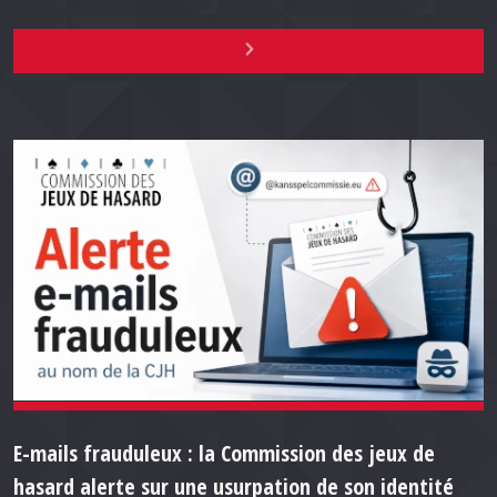
E-mails frauduleux : la Commission des jeux de
hasard alerte sur une usurpation de son identité