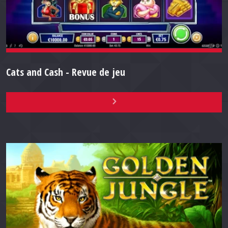
Cats and Cash - Revue de jeu