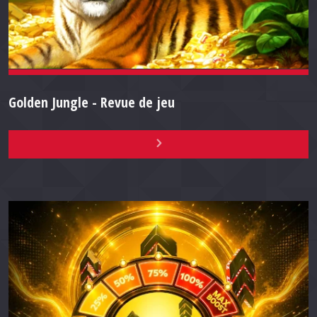
Golden Jungle - Revue de jeu