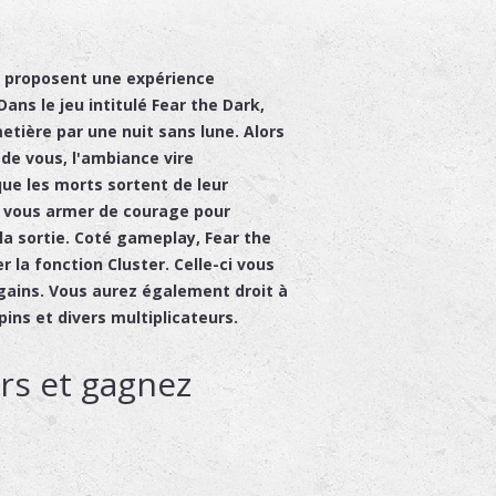
 proposent une expérience
Dans le jeu intitulé Fear the Dark,
tière par une nuit sans lune. Alors
de vous, l'ambiance vire
e les morts sortent de leur
r vous armer de courage pour
 la sortie. Coté gameplay, Fear the
er la fonction Cluster. Celle-ci vous
gains. Vous aurez également droit à
ins et divers multiplicateurs.
rs et gagnez