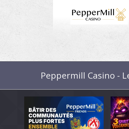
Peppermill Casino - L