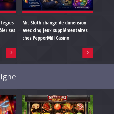
atégies
Mr. Sloth change de dimension
ôler ses
avec cinq jeux supplémentaires
chez PepperMill Casino
ligne