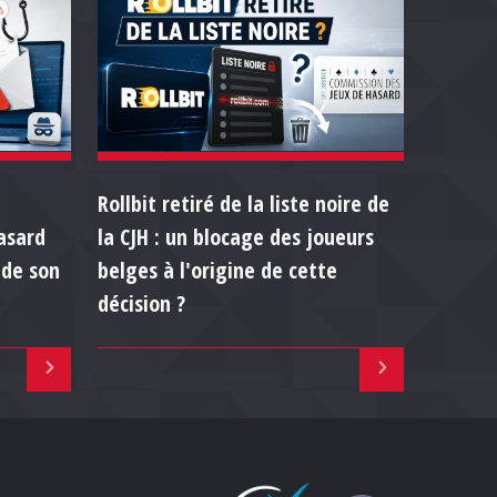
Rollbit retiré de la liste noire de
asard
la CJH : un blocage des joueurs
 de son
belges à l'origine de cette
décision ?