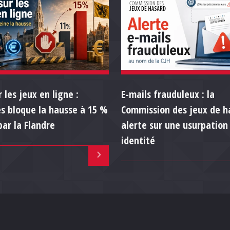
 les jeux en ligne :
E-mails frauduleux : la
es bloque la hausse à 15 %
Commission des jeux de h
par la Flandre
alerte sur une usurpation
identité