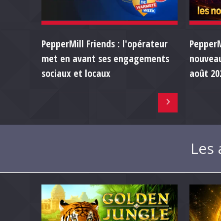
PepperMill Friends : l'opérateur
PepperM
met en avant ses engagements
nouveau
sociaux et locaux
août 20
Les 