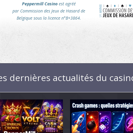
Peppermill Casino
est agréé
par Commission des Jeux de Hasard de
Belgique sous la licence n°B+3864.
es dernières actualités du casin