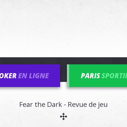
OKER
EN LIGNE
PARIS
SPORTI
Fear the Dark - Revue de jeu