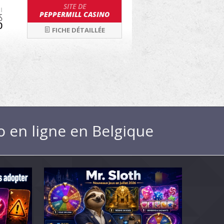
SITE DE
PEPPERMILL CASINO
FICHE DÉTAILLÉE
o en ligne en Belgique