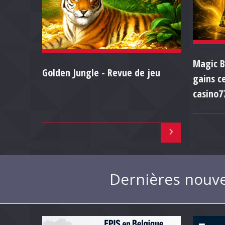
Magic B
Golden Jungle - Revue de jeu
gains c
casino7
Dernières nouvel