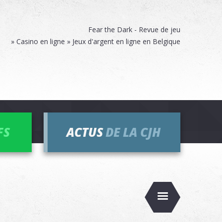
Fear the Dark - Revue de jeu
» Casino en ligne » Jeux d'argent en ligne en Belgique
FS
ACTUS
DE LA CJH