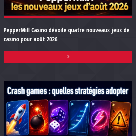
PepperMill Casino dévoile quatre nouveaux jeux de
casino pour août 2026