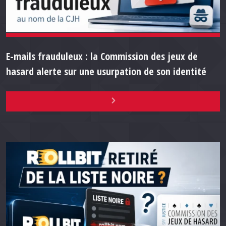
E-mails frauduleux : la Commission des jeux de
hasard alerte sur une usurpation de son identité