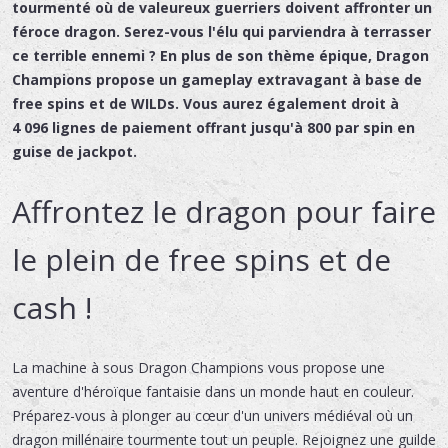
tourmenté où de valeureux guerriers doivent affronter un
féroce dragon. Serez-vous l'élu qui parviendra à terrasser
ce terrible ennemi ? En plus de son thème épique, Dragon
Champions propose un gameplay extravagant à base de
free spins et de WILDs. Vous aurez également droit à
4 096 lignes de paiement offrant jusqu'à 800 par spin en
guise de jackpot.
Affrontez le dragon pour faire
le plein de free spins et de
cash !
La machine à sous Dragon Champions vous propose une
aventure d'héroïque fantaisie dans un monde haut en couleur.
Préparez-vous à plonger au cœur d'un univers médiéval où un
dragon millénaire tourmente tout un peuple. Rejoignez une guilde