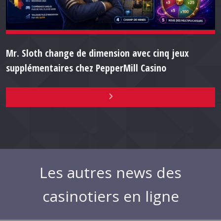
Mr. Sloth change de dimension avec cinq jeux
supplémentaires chez PepperMill Casino
Les autres news des
casinotiers en ligne