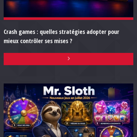
Crash games : quelles stratégies adopter pour
mieux contrôler ses mises ?