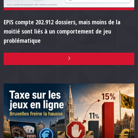
EPIS compte 202.912 dossiers, mais moins de la
moitié sont liés à un comportement de jeu
problématique