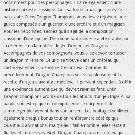
notamment pour ses personnages. Il narre également d'une
histoire qui reste classique dans sa forme, mais qui se révèle
palpitante. Dans Dragon Champions, vous devez rejoindre une
guilde composée d'un guerrier, d'une archère et d'un magicien.
Pour les néophytes, sachez qu'il s'agit de la composition
classique d'une équipe d'héroïque fantaisie. Elle a été établie par
la référence en la matière, le jeu Donjons et Dragons.
Accompagnés de vos compagnons, vous allez devoir terrasser
un dragon millénaire. Celui-ci se trouve dans un château qui
cache également un énorme trésor royal. Comme dit
précédemment, Dragon Champions suit scrupuleusement la
recette d'un jeu d'aventure médiéval. Il parvient cependant à offrir
une expérience authentique qui devrait ravir les fans. Enfin,
Dragon Champions profite de tous les atouts d'un jeu triple A. Sa
bande-son est épique et omniprésente ce qui permet de
s'immerger pleinement dans son univers. Les bruitages subliment
également chaque bonus tout en renforçant le côté épique.
Quant aux animations, malgré leur faible nombre, elles restent
fluides et immersives. Bref, Dragon Champions est un jeu qui