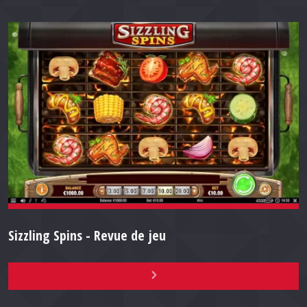
Sizzling Spins - Revue de jeu