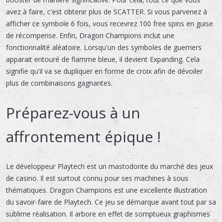
avez à faire, c'est obtenir plus de SCATTER. Si vous parvenez à
afficher ce symbole 6 fois, vous recevrez 100 free spins en guise
de récompense. Enfin, Dragon Champions inclut une
fonctionnalité aléatoire. Lorsqu'un des symboles de guerriers
apparait entouré de flamme bleue, il devient Expanding. Cela
signifie qu'il va se dupliquer en forme de croix afin de dévoiler
plus de combinaisons gagnantes.
Préparez-vous à un
affrontement épique !
Le développeur Playtech est un mastodonte du marché des jeux
de casino. Il est surtout connu pour ses machines à sous
thématiques. Dragon Champions est une excellente illustration
du savoir-faire de Playtech. Ce jeu se démarque avant tout par sa
sublime réalisation. Il arbore en effet de somptueux graphismes