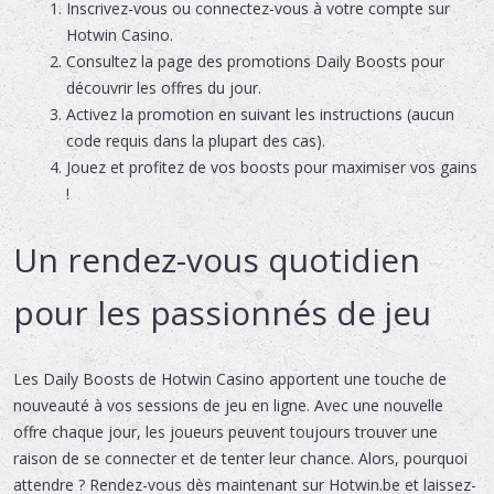
Inscrivez-vous ou connectez-vous à votre compte sur
Hotwin Casino.
Consultez la page des promotions Daily Boosts pour
découvrir les offres du jour.
Activez la promotion en suivant les instructions (aucun
code requis dans la plupart des cas).
Jouez et profitez de vos boosts pour maximiser vos gains
!
Un rendez-vous quotidien
pour les passionnés de jeu
Les Daily Boosts de Hotwin Casino apportent une touche de
nouveauté à vos sessions de jeu en ligne. Avec une nouvelle
offre chaque jour, les joueurs peuvent toujours trouver une
raison de se connecter et de tenter leur chance. Alors, pourquoi
attendre ? Rendez-vous dès maintenant sur Hotwin.be et laissez-