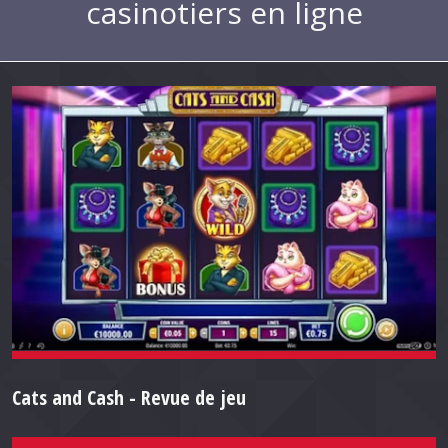
casinotiers en ligne
Cats and Cash - Revue de jeu