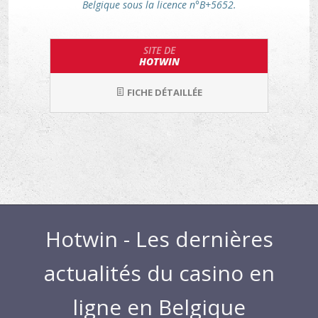
Belgique sous la licence n°B+5652.
SITE DE
HOTWIN
FICHE DÉTAILLÉE
Hotwin - Les dernières
actualités du casino en
ligne en Belgique