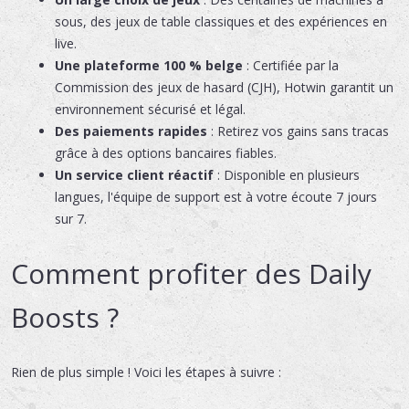
sous, des jeux de table classiques et des expériences en
live.
Une plateforme 100 % belge
: Certifiée par la
Commission des jeux de hasard (CJH), Hotwin garantit un
environnement sécurisé et légal.
Des paiements rapides
: Retirez vos gains sans tracas
grâce à des options bancaires fiables.
Un service client réactif
: Disponible en plusieurs
langues, l'équipe de support est à votre écoute 7 jours
sur 7.
Comment profiter des Daily
Boosts ?
Rien de plus simple ! Voici les étapes à suivre :