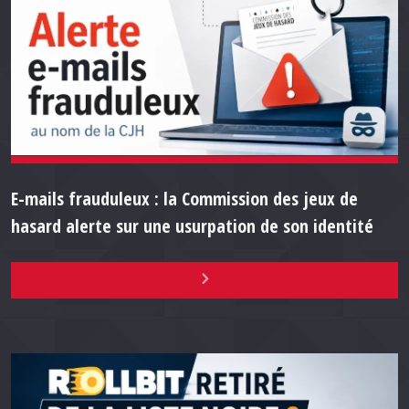
E-mails frauduleux : la Commission des jeux de
hasard alerte sur une usurpation de son identité