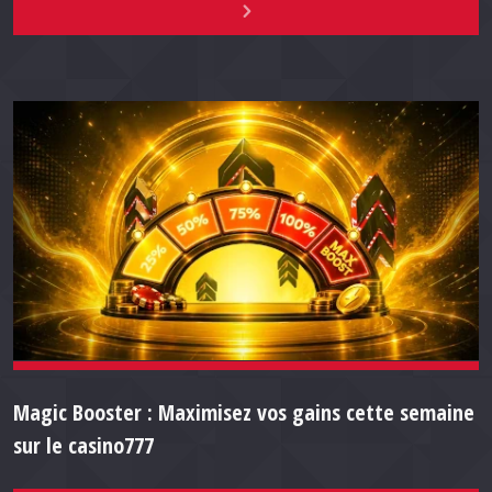
Magic Booster : Maximisez vos gains cette semaine
sur le casino777