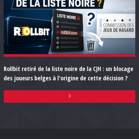
Rollbit retiré de la liste noire de la CJH : un blocage
des joueurs belges à l'origine de cette décision ?