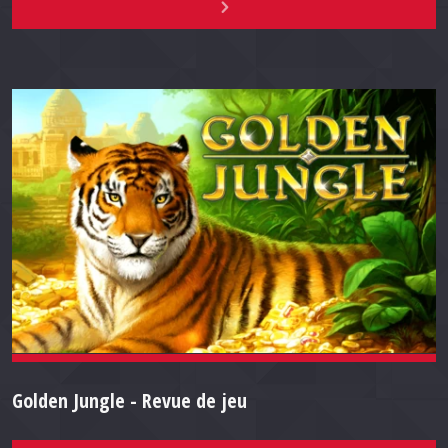
Golden Jungle - Revue de jeu