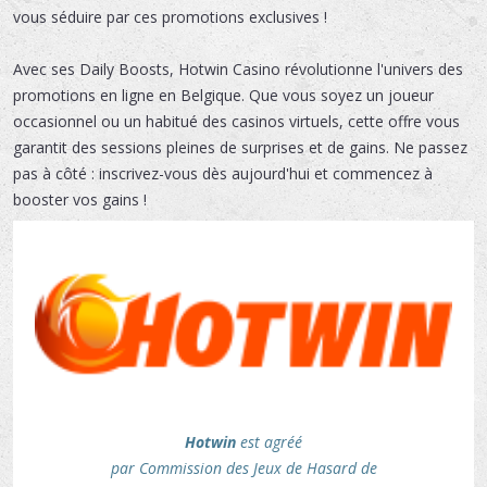
vous séduire par ces promotions exclusives !
Avec ses Daily Boosts, Hotwin Casino révolutionne l'univers des
promotions en ligne en Belgique. Que vous soyez un joueur
occasionnel ou un habitué des casinos virtuels, cette offre vous
garantit des sessions pleines de surprises et de gains. Ne passez
pas à côté : inscrivez-vous dès aujourd'hui et commencez à
booster vos gains !
Hotwin
est agréé
par Commission des Jeux de Hasard de