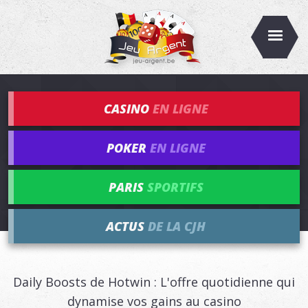
CASINO
EN LIGNE
POKER
EN LIGNE
PARIS
SPORTIFS
ACTUS
DE LA CJH
Daily Boosts de Hotwin : L'offre quotidienne qui
dynamise vos gains au casino