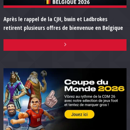
Après le rappel de la CJH, bwin et Ladbrokes
retirent plusieurs offres de bienvenue en Belgique