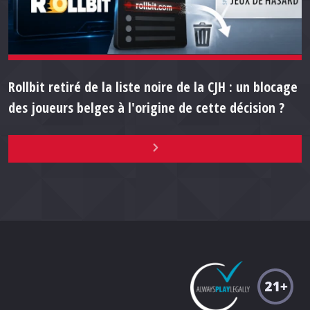
Rollbit retiré de la liste noire de la CJH : un blocage
des joueurs belges à l'origine de cette décision ?