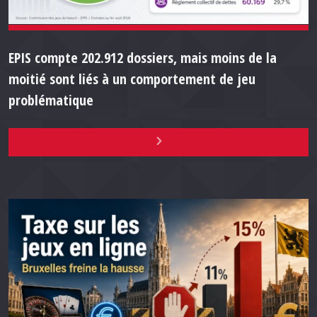
EPIS compte 202.912 dossiers, mais moins de la
moitié sont liés à un comportement de jeu
problématique