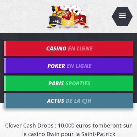
CASINO
EN LIGNE
POKER
EN LIGNE
PARIS
SPORTIFS
ACTUS
DE LA CJH
Clover Cash Drops : 10.000 euros tomberont sur
le casino Bwin pour la Saint-Patrick