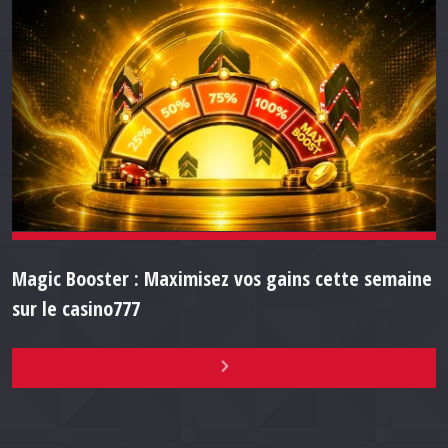
Magic Booster : Maximisez vos gains cette semaine
sur le casino777