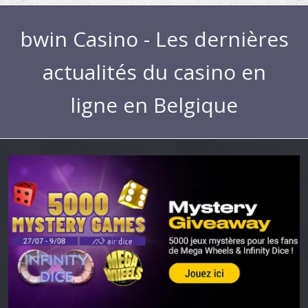
bwin Casino - Les dernières
actualités du casino en
ligne en Belgique