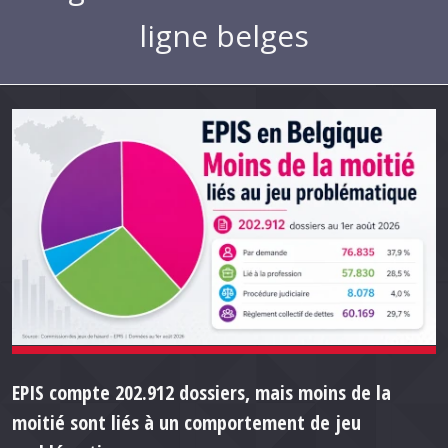
ligne belges
EPIS compte 202.912 dossiers, mais moins de la
moitié sont liés à un comportement de jeu