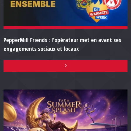
PepperMill Friends : l'opérateur met en avant ses
engagements sociaux et locaux