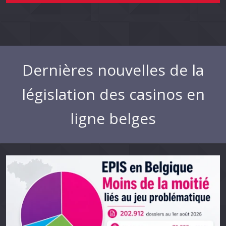
Dernières nouvelles de la
législation des casinos en
ligne belges