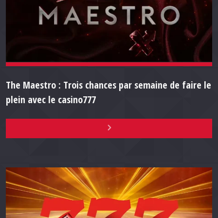
The Maestro : Trois chances par semaine de faire le
plein avec le casino777