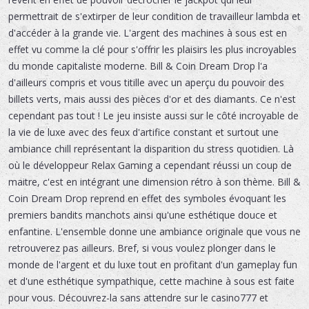
permettrait de s'extirper de leur condition de travailleur lambda et
d'accéder à la grande vie. L'argent des machines à sous est en
effet vu comme la clé pour s'offrir les plaisirs les plus incroyables
du monde capitaliste moderne. Bill & Coin Dream Drop l'a
d'ailleurs compris et vous titille avec un aperçu du pouvoir des
billets verts, mais aussi des pièces d'or et des diamants. Ce n'est
cependant pas tout ! Le jeu insiste aussi sur le côté incroyable de
la vie de luxe avec des feux d'artifice constant et surtout une
ambiance chill représentant la disparition du stress quotidien. Là
où le développeur Relax Gaming a cependant réussi un coup de
maitre, c'est en intégrant une dimension rétro à son thème. Bill &
Coin Dream Drop reprend en effet des symboles évoquant les
premiers bandits manchots ainsi qu'une esthétique douce et
enfantine. L'ensemble donne une ambiance originale que vous ne
retrouverez pas ailleurs. Bref, si vous voulez plonger dans le
monde de l'argent et du luxe tout en profitant d'un gameplay fun
et d'une esthétique sympathique, cette machine à sous est faite
pour vous. Découvrez-la sans attendre sur le casino777 et