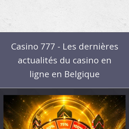
Casino 777 - Les dernières
actualités du casino en
ligne en Belgique