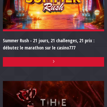
Summer Rush - 21 jours, 21 challenges, 21 prix :
débutez le marathon sur le casino777