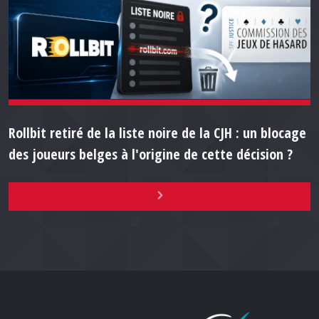
Rollbit retiré de la liste noire de la CJH : un blocage
des joueurs belges à l'origine de cette décision ?