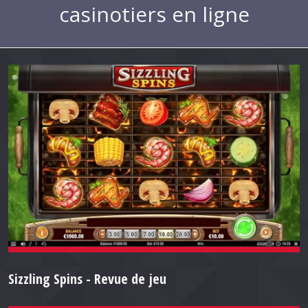
casinotiers en ligne
Sizzling Spins - Revue de jeu