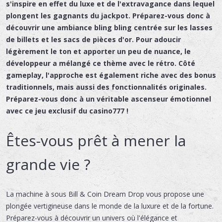
s'inspire en effet du luxe et de l'extravagance dans lequel
plongent les gagnants du jackpot. Préparez-vous donc à
découvrir une ambiance bling bling centrée sur les lasses
de billets et les sacs de pièces d'or. Pour adoucir
légèrement le ton et apporter un peu de nuance, le
développeur a mélangé ce thème avec le rétro. Côté
gameplay, l'approche est également riche avec des bonus
traditionnels, mais aussi des fonctionnalités originales.
Préparez-vous donc à un véritable ascenseur émotionnel
avec ce jeu exclusif du casino777 !
Êtes-vous prêt à mener la
grande vie ?
La machine à sous Bill & Coin Dream Drop vous propose une
plongée vertigineuse dans le monde de la luxure et de la fortune.
Préparez-vous à découvrir un univers où l'élégance et