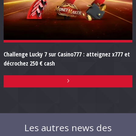
Challenge Lucky 7 sur Casino777 : atteignez x777 et
décrochez 250 € cash
Les autres news des