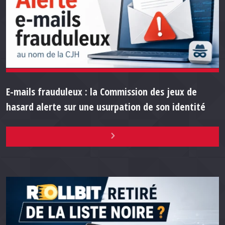
E-mails frauduleux : la Commission des jeux de
hasard alerte sur une usurpation de son identité