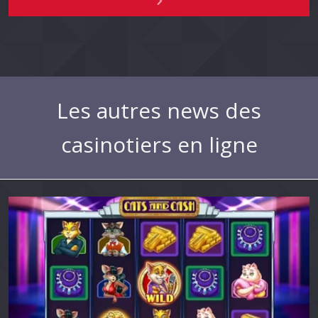
Les autres news des
casinotiers en ligne