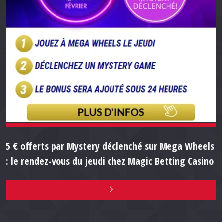
5 € offerts par Mystery déclenché sur Mega Wheels
: le rendez-vous du jeudi chez Magic Betting Casino