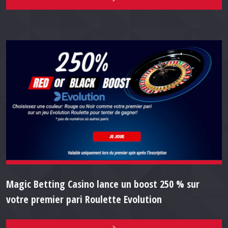
Magic Betting Casino lance un boost 250 % sur
votre premier pari Roulette Evolution