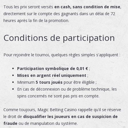
Tous les prix seront versés
en cash, sans condition de mise
,
directement sur le compte des gagnants dans un délai de 72
heures après la fin de la promotion.
Conditions de participation
Pour rejoindre le tournoi, quelques règles simples s'appliquent :
Participation symbolique de 0,01 €
;
Mises en argent réel uniquement
;
Minimum
5 tours joués
pour être éligible ;
En cas de déconnexion ou de problème technique, les
spins concernés ne sont pas pris en compte.
Comme toujours, Magic Betting Casino rappelle qu'il se réserve
le droit de
disqualifier les joueurs en cas de suspicion de
fraude
ou de manipulation du système.