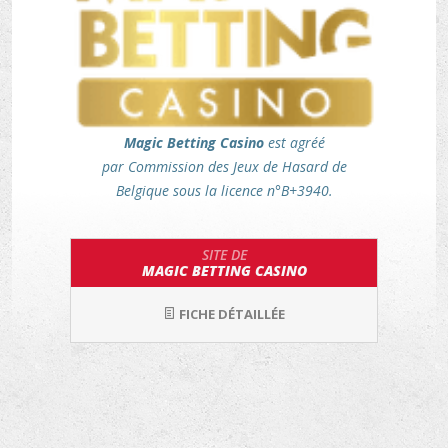
Magic Betting Casino
est agréé
par Commission des Jeux de Hasard de
Belgique sous la licence n°B+3940.
SITE DE
MAGIC BETTING CASINO
FICHE DÉTAILLÉE