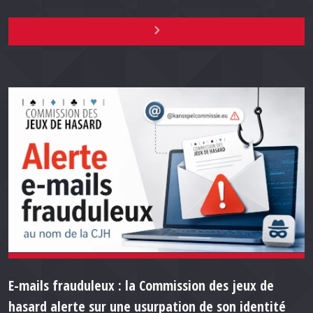
E-mails frauduleux : la Commission des jeux de
hasard alerte sur une usurpation de son identité