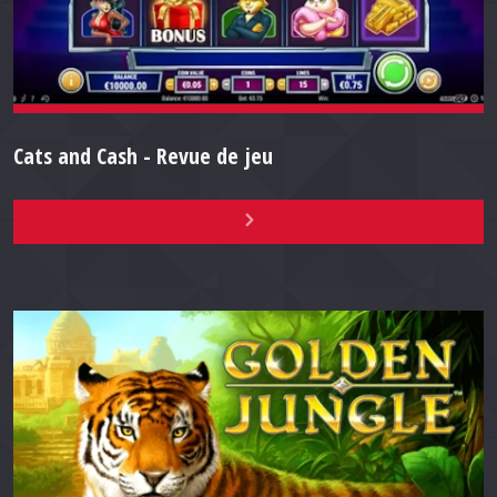
Cats and Cash - Revue de jeu