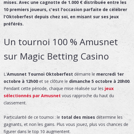
mises. Avec une cagnotte de 1.000 € distribuée entre les
10 premiers joueurs, c'est l'occasion parfaite de célébrer
l'Oktoberfest depuis chez soi, en misant sur ses jeux
préférés.
Un tournoi 100 % Amusnet
sur Magic Betting Casino
L'
Amusnet Tournoi Oktoberfest
démarre le
mercredi 1er
octobre à 12h00
et se clôture le
dimanche 5 octobre à 20h00
.
Pendant cette période, chaque mise réalisée sur les
jeux
sélectionnés par Amusnet
vous rapproche du haut du
classement.
Particularité de ce tournoi : le
total des mises
détermine les
gagnants, et non les gains. Plus vous jouez, plus vos chances de
figurer dans le top 10 augmentent.