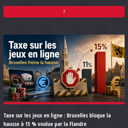
Taxe sur les jeux en ligne : Bruxelles bloque la
hausse à 15 % voulue par la Flandre