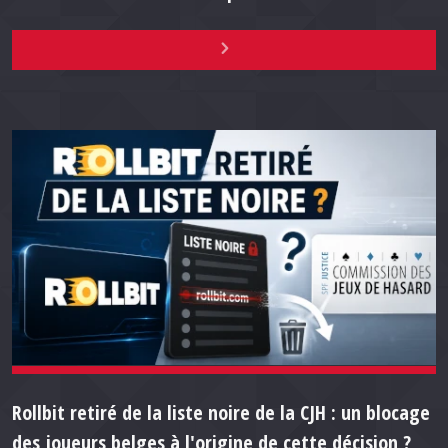
Rollbit retiré de la liste noire de la CJH : un blocage
des joueurs belges à l'origine de cette décision ?