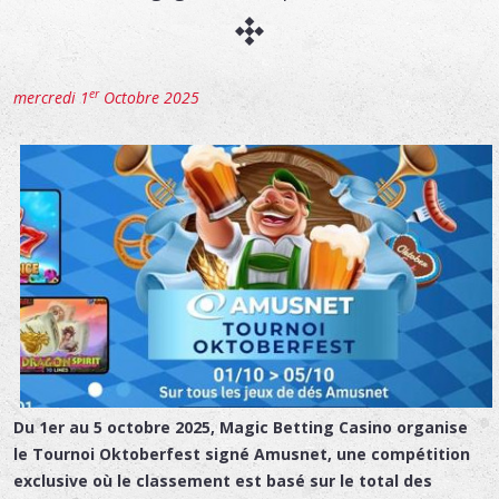
er
mercredi 1
Octobre 2025
Du 1er au 5 octobre 2025, Magic Betting Casino organise
le Tournoi Oktoberfest signé Amusnet, une compétition
exclusive où le classement est basé sur le total des