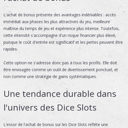
L'achat de bonus présente des avantages indéniables : accès
immédiat aux phases les plus attractives du jeu, meilleure
maîtrise du temps de jeu et expérience plus intense. Toutefois,
cette intensité s'accompagne d'un risque financier plus élevé,
puisque le coût d'entrée est significatif et les pertes peuvent être
rapides.
Cette option ne s'adresse donc pas à tous les profils. Elle doit
être envisagée comme un outil de divertissement ponctuel, et
non comme une stratégie de gains systématiques.
Une tendance durable dans
l'univers des Dice Slots
L'essor de l'achat de bonus sur les Dice Slots reflète une