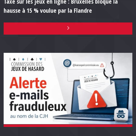
Taxe sur les jeux en ligne : Bruxelles bloque la
hausse à 15 % voulue par la Flandre