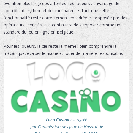
évolution plus large des attentes des joueurs : davantage de
contrôle, de rythme et de transparence. Tant que cette
fonctionnalité reste correctement encadrée et proposée par des
opérateurs licenciés, elle continuera de s'imposer comme un
standard du jeu en ligne en Belgique.
Pour les joueurs, la clé reste la même : bien comprendre la
mécanique, évaluer le risque et jouer de manière responsable.
Loco Casino
est agréé
par Commission des Jeux de Hasard de