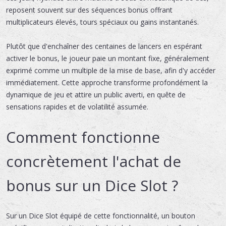
reposent souvent sur des séquences bonus offrant
multiplicateurs élevés, tours spéciaux ou gains instantanés.
Plutôt que d'enchaîner des centaines de lancers en espérant
activer le bonus, le joueur paie un montant fixe, généralement
exprimé comme un multiple de la mise de base, afin d'y accéder
immédiatement. Cette approche transforme profondément la
dynamique de jeu et attire un public averti, en quête de
sensations rapides et de volatilité assumée.
Comment fonctionne
concrètement l'achat de
bonus sur un Dice Slot ?
Sur un Dice Slot équipé de cette fonctionnalité, un bouton