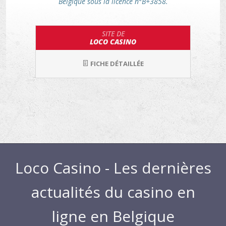
Belgique sous la licence n°B+3858.
SITE DE
LOCO CASINO
FICHE DÉTAILLÉE
Loco Casino - Les dernières
actualités du casino en
ligne en Belgique