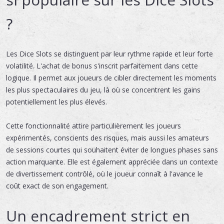
?
Les Dice Slots se distinguent par leur rythme rapide et leur forte
volatilité. L'achat de bonus s'inscrit parfaitement dans cette
logique. Il permet aux joueurs de cibler directement les moments
les plus spectaculaires du jeu, là où se concentrent les gains
potentiellement les plus élevés.
Cette fonctionnalité attire particulièrement les joueurs
expérimentés, conscients des risques, mais aussi les amateurs
de sessions courtes qui souhaitent éviter de longues phases sans
action marquante. Elle est également appréciée dans un contexte
de divertissement contrôlé, où le joueur connaît à l'avance le
coût exact de son engagement.
Un encadrement strict en