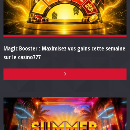
Magic Booster : Maximisez vos gains cette semaine
sur le casino777