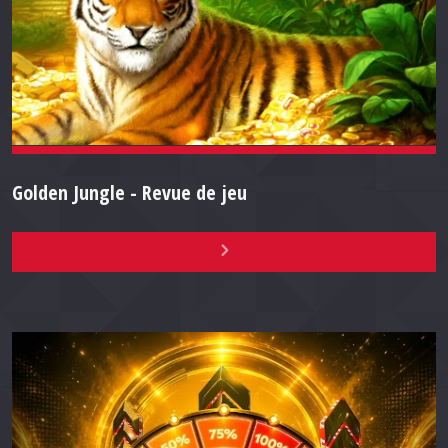
Golden Jungle - Revue de jeu