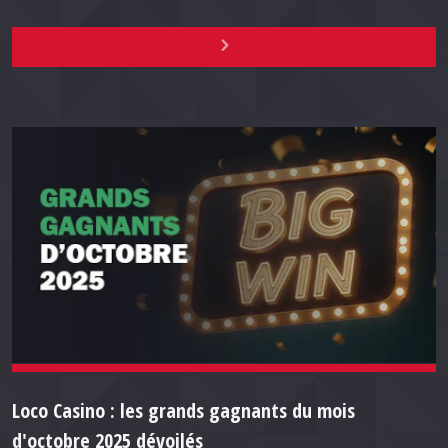
Loco Casino : les grands gagnants du mois
d'octobre 2025 dévoilés