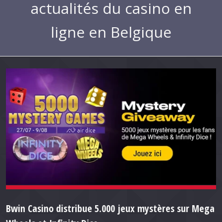
actualités du casino en
ligne en Belgique
Bwin Casino distribue 5.000 jeux mystères sur Mega