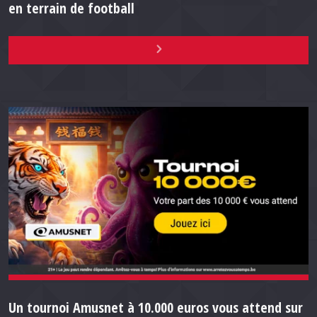
en terrain de football
Un tournoi Amusnet à 10.000 euros vous attend sur