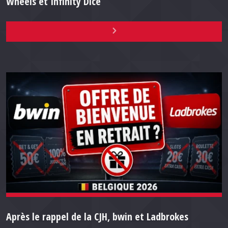
Wheels et Infinity Dice
Après le rappel de la CJH, bwin et Ladbrokes