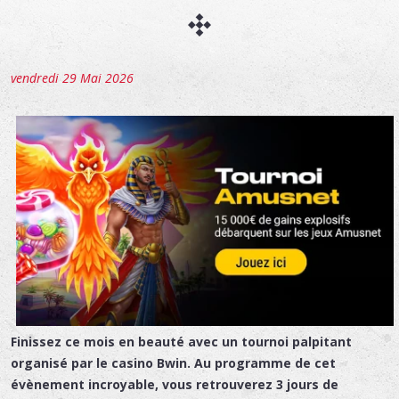
vendredi 29 Mai 2026
Finissez ce mois en beauté avec un tournoi palpitant
organisé par le casino Bwin. Au programme de cet
évènement incroyable, vous retrouverez 3 jours de