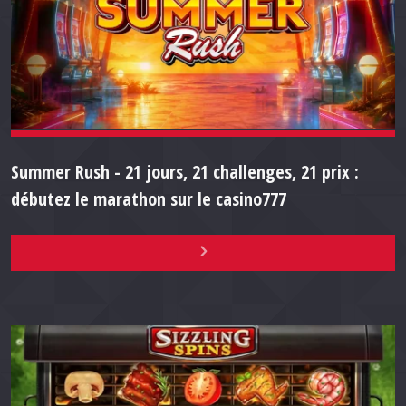
Summer Rush - 21 jours, 21 challenges, 21 prix :
débutez le marathon sur le casino777