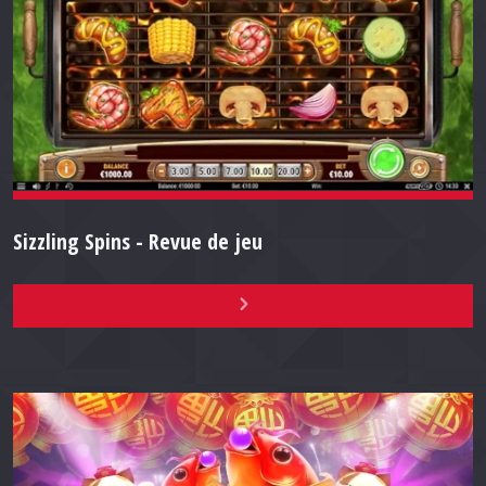
Sizzling Spins - Revue de jeu