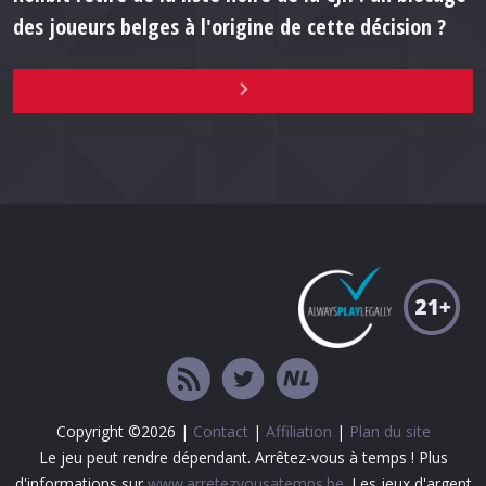
des joueurs belges à l'origine de cette décision ?
Copyright ©2026 |
Contact
|
Affiliation
|
Plan du site
Le jeu peut rendre dépendant. Arrêtez-vous à temps ! Plus
d'informations sur
www.arretezvousatemps.be
. Les jeux d'argent