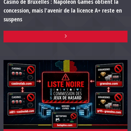
Casino de Bruxelles : Napoleon Games obtient la
concession, mais l'avenir de la licence A+ reste en
suspens