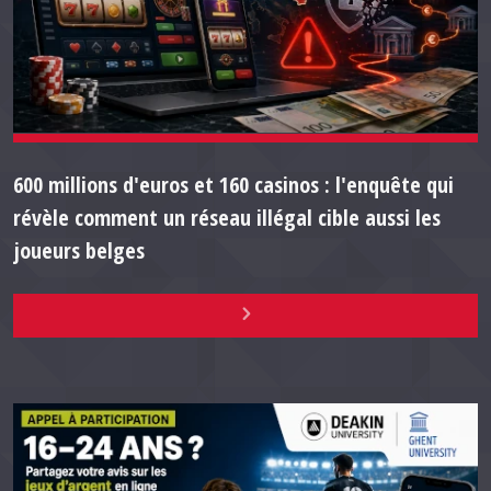
600 millions d'euros et 160 casinos : l'enquête qui
révèle comment un réseau illégal cible aussi les
joueurs belges