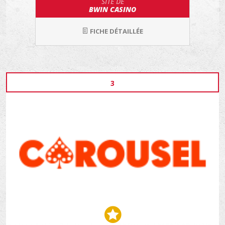
SITE DE
BWIN CASINO
FICHE DÉTAILLÉE
3