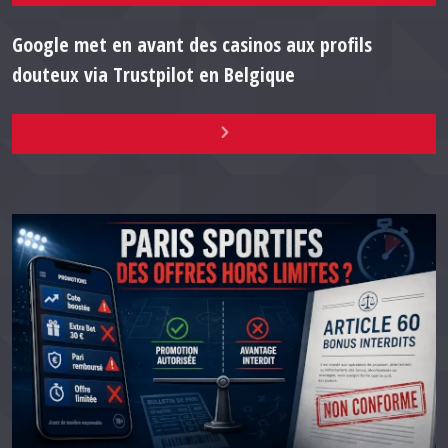
Google met en avant des casinos aux profils
douteux via Trustpilot en Belgique