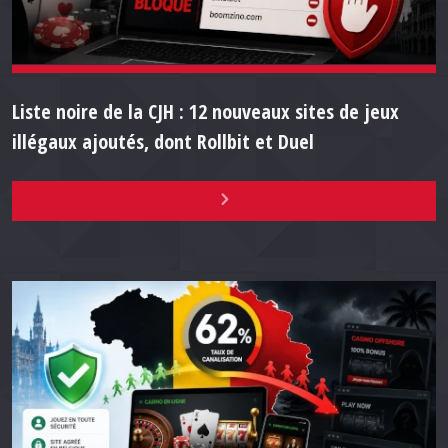
Liste noire de la CJH : 12 nouveaux sites de jeux
illégaux ajoutés, dont Rollbit et Duel