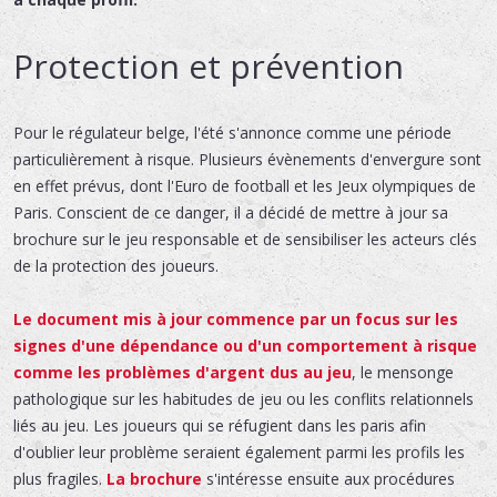
Protection et prévention
Pour le régulateur belge, l'été s'annonce comme une période
particulièrement à risque. Plusieurs évènements d'envergure sont
en effet prévus, dont l'Euro de football et les Jeux olympiques de
Paris. Conscient de ce danger, il a décidé de mettre à jour sa
brochure sur le jeu responsable et de sensibiliser les acteurs clés
de la protection des joueurs.
Le document mis à jour commence par un focus sur les
signes d'une dépendance ou d'un comportement à risque
comme les problèmes d'argent dus au jeu
, le mensonge
pathologique sur les habitudes de jeu ou les conflits relationnels
liés au jeu. Les joueurs qui se réfugient dans les paris afin
d'oublier leur problème seraient également parmi les profils les
plus fragiles.
La brochure
s'intéresse ensuite aux procédures