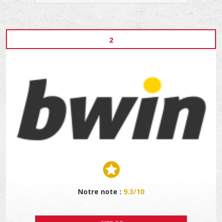
2
Notre note :
9.3/10