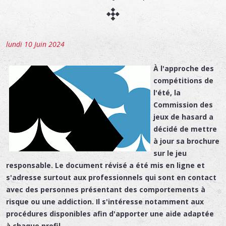
lundi 10 Juin 2024
À l'approche des
compétitions de
l'été, la
Commission des
jeux de hasard a
décidé de mettre
à jour sa brochure
sur le jeu
responsable. Le document révisé a été mis en ligne et
s'adresse surtout aux professionnels qui sont en contact
avec des personnes présentant des comportements à
risque ou une addiction. Il s'intéresse notamment aux
procédures disponibles afin d'apporter une aide adaptée
à chaque profil.