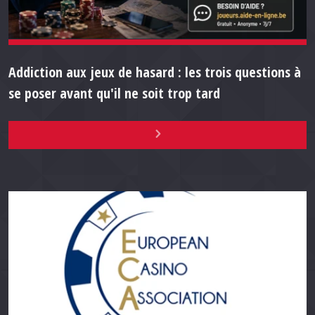
Addiction aux jeux de hasard : les trois questions à
se poser avant qu'il ne soit trop tard