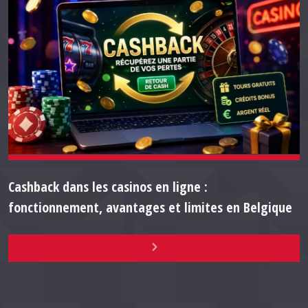
Cashback dans les casinos en ligne :
fonctionnement, avantages et limites en Belgique