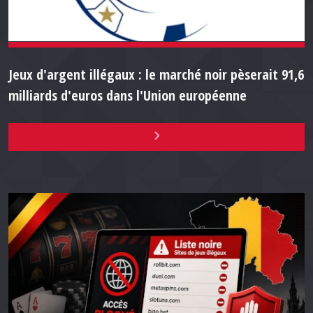
Jeux d'argent illégaux : le marché noir pèserait 91,6
milliards d'euros dans l'Union européenne