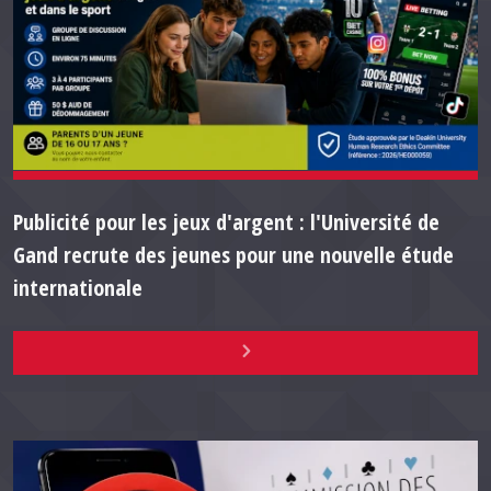
Publicité pour les jeux d'argent : l'Université de
Gand recrute des jeunes pour une nouvelle étude
internationale