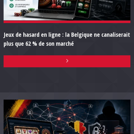
Jeux de hasard en ligne : la Belgique ne canaliserait
plus que 62 % de son marché